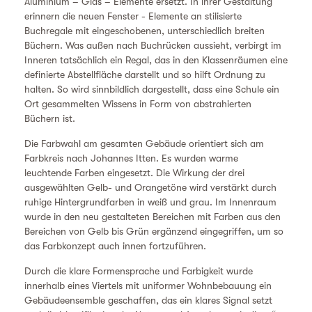
Aluminium – Glas – Elemente ersetzt. In ihrer Gestaltung
erinnern die neuen Fenster - Elemente an stilisierte
Buchregale mit eingeschobenen, unterschiedlich breiten
Büchern. Was außen nach Buchrücken aussieht, verbirgt im
Inneren tatsächlich ein Regal, das in den Klassenräumen eine
definierte Abstellfläche darstellt und so hilft Ordnung zu
halten. So wird sinnbildlich dargestellt, dass eine Schule ein
Ort gesammelten Wissens in Form von abstrahierten
Büchern ist.
Die Farbwahl am gesamten Gebäude orientiert sich am
Farbkreis nach Johannes Itten. Es wurden warme
leuchtende Farben eingesetzt. Die Wirkung der drei
ausgewählten Gelb- und Orangetöne wird verstärkt durch
ruhige Hintergrundfarben in weiß und grau. Im Innenraum
wurde in den neu gestalteten Bereichen mit Farben aus den
Bereichen von Gelb bis Grün ergänzend eingegriffen, um so
das Farbkonzept auch innen fortzuführen.
Durch die klare Formensprache und Farbigkeit wurde
innerhalb eines Viertels mit uniformer Wohnbebauung ein
Gebäudeensemble geschaffen, das ein klares Signal setzt